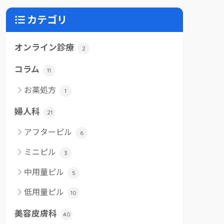
カテゴリ
オンライン診療
2
コラム
11
お薬処方
1
婦人科
21
アフターピル
6
ミニピル
3
中用量ピル
5
低用量ピル
10
美容皮膚科
40