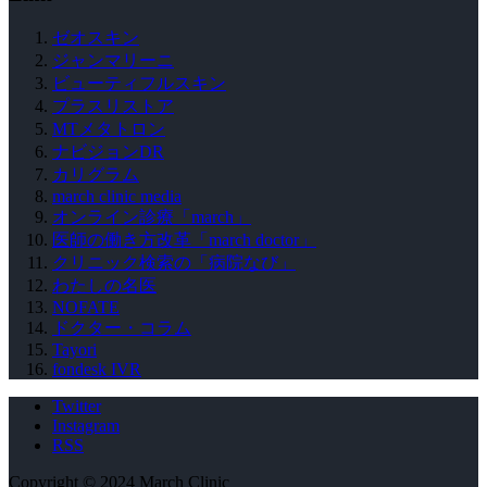
ゼオスキン
ジャンマリーニ
ビューティフルスキン
プラスリストア
MTメタトロン
ナビジョンDR
カリグラム
march clinic media
オンライン診療「march」
医師の働き方改革「march doctor」
クリニック検索の「病院なび」
わたしの名医
NOFATE
ドクター・コラム
Tayori
fondesk IVR
Twitter
Instagram
RSS
Copyright © 2024 March Clinic