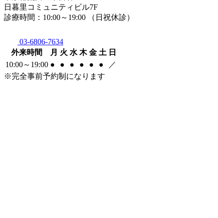
日暮里コミュニティビル7F
診療時間：10:00～19:00 （日祝休診）
03-6806-7634
外来時間
月
火
水
木
金
土
日
10:00～19:00
●
●
●
●
●
●
／
※完全事前予約制になります