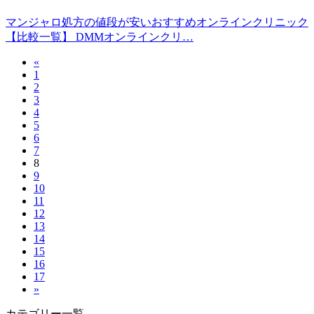
マンジャロ処方の値段が安いおすすめオンラインクリニック
【比較一覧】 DMMオンラインクリ…
«
1
2
3
4
5
6
7
8
9
10
11
12
13
14
15
16
17
»
カテゴリー一覧