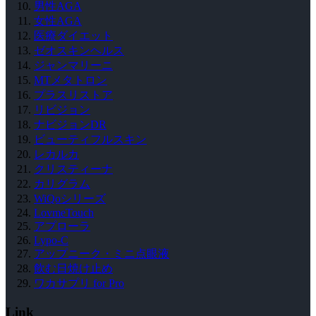
男性AGA
女性AGA
医療ダイエット
ゼオスキンヘルス
ジャンマリーニ
MTメタトロン
プラスリストア
リビジョン
ナビジョンDR
ビューティフルスキン
レカルカ
クリスティーナ
カリグラム
WiQoシリーズ
LovmeTouch
アプローラ
Lypo-C
アップニーク・ミニ点眼液
飲む日焼け止め
ワカサプリ for Pro
Link