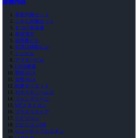
診療内容
美容内服セット
ニキビ内服セット
まつげ美容液
美容漢方
低用量ピル
生理日移動ピル
ミニピル
アフターピル
ED治療薬
男性AGA
女性AGA
医療ダイエット
ゼオスキンヘルス
ジャンマリーニ
MTメタトロン
プラスリストア
リビジョン
ナビジョンDR
ビューティフルスキン
レカルカ