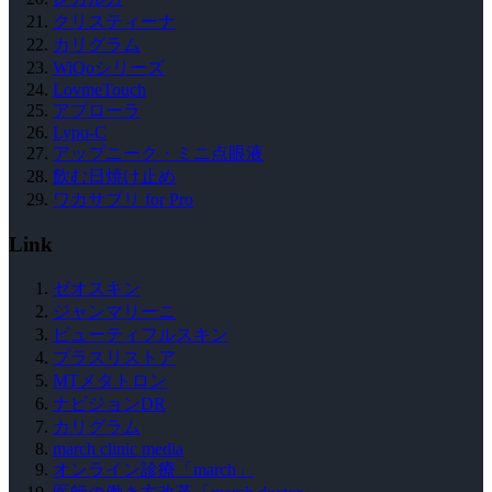
クリスティーナ
カリグラム
WiQoシリーズ
LovmeTouch
アプローラ
Lypo-C
アップニーク・ミニ点眼液
飲む日焼け止め
ワカサプリ for Pro
Link
ゼオスキン
ジャンマリーニ
ビューティフルスキン
プラスリストア
MTメタトロン
ナビジョンDR
カリグラム
march clinic media
オンライン診療「march」