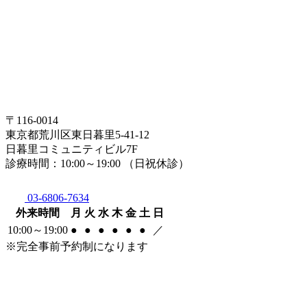
〒116-0014
東京都荒川区東日暮里5-41-12
日暮里コミュニティビル7F
診療時間：10:00～19:00 （日祝休診）
03-6806-7634
外来時間
月
火
水
木
金
土
日
10:00～19:00
●
●
●
●
●
●
／
※完全事前予約制になります