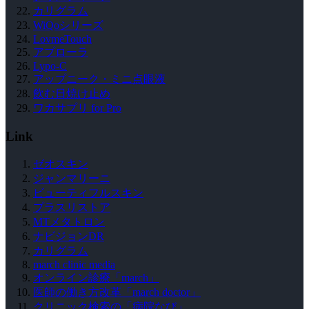
カリグラム
WiQoシリーズ
LovmeTouch
アプローラ
Lypo-C
アップニーク・ミニ点眼液
飲む日焼け止め
ワカサプリ for Pro
Link
ゼオスキン
ジャンマリーニ
ビューティフルスキン
プラスリストア
MTメタトロン
ナビジョンDR
カリグラム
march clinic media
オンライン診療「march」
医師の働き方改革「march doctor」
クリニック検索の「病院なび」