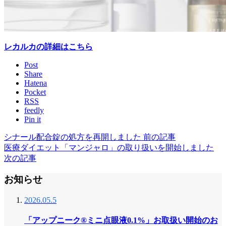
レカルカの詳細はこちら
Post
Share
Hatena
Pocket
RSS
feedly
Pin it
シナール配合錠の処方を再開しました
前の記事
医療ダイエット「マンジャロ」の取り扱いを開始しました
次の記事
お知らせ
2026.05.5
「アップニーク®ミニ点眼液0.1%」お取扱い開始のお