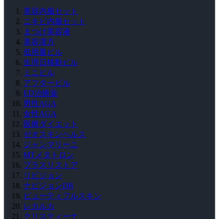
美容内服セット
ニキビ内服セット
まつげ美容液
美容漢方
低用量ピル
生理日移動ピル
ミニピル
アフターピル
ED治療薬
男性AGA
女性AGA
医療ダイエット
ゼオスキンヘルス
ジャンマリーニ
MTメタトロン
プラスリストア
リビジョン
ナビジョンDR
ビューティフルスキン
レカルカ
クリスティーナ