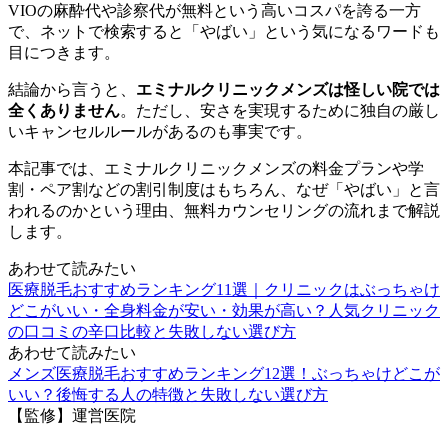
VIOの麻酔代や診察代が無料という高いコスパを誇る一方
で、ネットで検索すると「やばい」という気になるワードも
目につきます。
結論から言うと、
エミナルクリニックメンズは怪しい院では
全くありません
。ただし、安さを実現するために独自の厳し
いキャンセルルールがあるのも事実です。
本記事では、エミナルクリニックメンズの料金プランや学
割・ペア割などの割引制度はもちろん、なぜ「やばい」と言
われるのかという理由、無料カウンセリングの流れまで解説
します。
あわせて読みたい
医療脱毛おすすめランキング11選｜クリニックはぶっちゃけ
どこがいい・全身料金が安い・効果が高い？人気クリニック
の口コミの辛口比較と失敗しない選び方
あわせて読みたい
メンズ医療脱毛おすすめランキング12選！ぶっちゃけどこが
いい？後悔する人の特徴と失敗しない選び方
【監修】運営医院