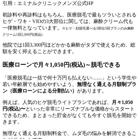
引用：エミナルクリニックメンズ公式HP
初診料や再診料はもちろん、医療脱毛で最もツラいとされる
ヒゲ・ワキ・VIOの3大部位に関しては、麻酔クリーム代も
一律無料となっています。
※ヒゲ・顔脱毛選べる3部位3回プランのみ麻酔
クリーム1回2,000円(税込)
他院では1回3,300円ほどかかる麻酔がタダで使えるため、総
額を安く抑えることができます。
医療ローンで月々1,050円(税込)～脱毛できる
「医療脱毛は一括で何十万円も払えない……」という学生や
若い年齢層でも始めやすいよう、
無理なく通える月額制プラ
ン（医療ローンによる分割払い）
があります。
例えば、人気のヒゲ脱毛ライトプランであれば、
月々1,050
円(税込)〜
といった非常にリーズナブルな価格からスタート
できるため、まとまった貯金がなくても今すぐ脱毛を開始で
きます。
無理なく通える月額制料金で、ムダ毛の悩みを解消できるこ