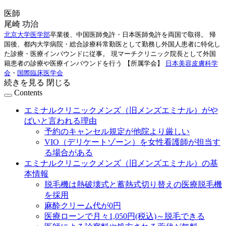
医師
尾崎 功治
北京大学医学部
卒業後、中国医師免許・日本医師免許を両国で取得。
帰
国後、都内大学病院・総合診療科常勤医として勤務し外国人患者に特化し
た診療・医療インバウンドに従事。
現マーチクリニック院長として外国
籍患者の診療や医療インバウンドを行う
【所属学会】
日本美容皮膚科学
会
・
国際臨床医学会
続きを見る
閉じる
Contents
エミナルクリニックメンズ（旧メンズエミナル）がや
ばいと言われる理由
予約のキャンセル規定が他院より厳しい
VIO（デリケートゾーン）を女性看護師が担当す
る場合がある
エミナルクリニックメンズ（旧メンズエミナル）の基
本情報
脱毛機は熱破壊式と蓄熱式切り替えの医療脱毛機
を採用
麻酔クリーム代が0円
医療ローンで月々1,050円(税込)～脱毛できる