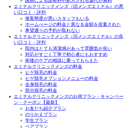
医師による診察料や処方される薬代が無料
エミナルクリニックメンズ（旧メンズエミナル）の悪
い口コミ・評判
接客態度が悪いスタッフもいる
ホームぺージの料金と異なる金額を提案された
希望通りの予約が取れない
エミナルクリニックメンズ（旧メンズエミナル）の良
い口コミ・評判
院内はとても清潔感があって雰囲気が良い
対応がすごく丁寧で初心者にもおすすめ
術後のケアの相談に乗ってもらえた
エミナルクリニックメンズの料金
ヒゲ脱毛の料金
ヒゲ脱毛オプションメニューの料金
全身脱毛の料金
部分脱毛の料金
エミナルクリニックメンズのお得プラン・キャンペー
ン・クーポン【最新】
お友だち紹介プラン
のりかえプラン
学生プラン
ペアプラン