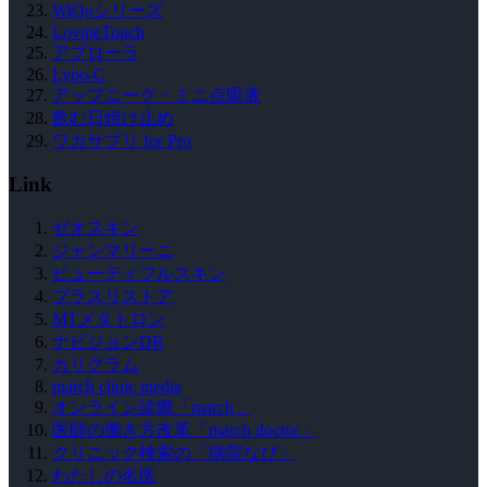
WiQoシリーズ
LovmeTouch
アプローラ
Lypo-C
アップニーク・ミニ点眼液
飲む日焼け止め
ワカサプリ for Pro
Link
ゼオスキン
ジャンマリーニ
ビューティフルスキン
プラスリストア
MTメタトロン
ナビジョンDR
カリグラム
march clinic media
オンライン診療「march」
医師の働き方改革「march doctor」
クリニック検索の「病院なび」
わたしの名医