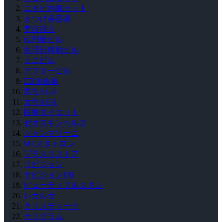
ニキビ内服セット
まつげ美容液
美容漢方
低用量ピル
生理日移動ピル
ミニピル
アフターピル
ED治療薬
男性AGA
女性AGA
医療ダイエット
ゼオスキンヘルス
ジャンマリーニ
MTメタトロン
プラスリストア
リビジョン
ナビジョンDR
ビューティフルスキン
レカルカ
クリスティーナ
カリグラム