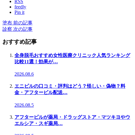
RSS
feedly
Pin it
塗布
前の記事
診察
次の記事
おすすめ記事
全身脱毛おすすめ女性医療クリニック人気ランキング
比較11選！効果が…
2026.08.6
エニピルの口コミ・評判はどう？怪しい・偽物？料
金・アフターピル配送…
2026.08.5
アフターピルが薬局・ドラッグストア・マツキヨやウ
エルシア・スギ薬局…