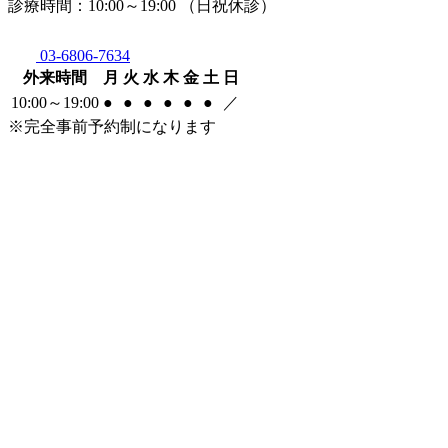
診療時間：10:00～19:00 （日祝休診）
03-6806-7634
外来時間
月
火
水
木
金
土
日
10:00～19:00
●
●
●
●
●
●
／
※完全事前予約制になります