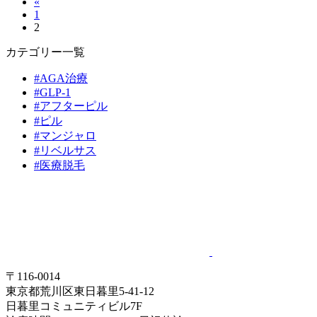
«
1
2
カテゴリー一覧
#AGA治療
#GLP-1
#アフターピル
#ピル
#マンジャロ
#リベルサス
#医療脱毛
〒116-0014
東京都荒川区東日暮里5-41-12
日暮里コミュニティビル7F