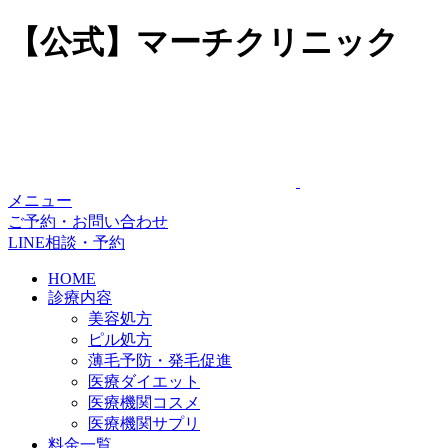
【公式】マーチクリニック
メニュー
ご予約・お問い合わせ
LINE相談・予約
HOME
診療内容
美容処方
ピル処方
薄毛予防・発毛促進
医療ダイエット
医療機関コスメ
医療機関サプリ
料金一覧