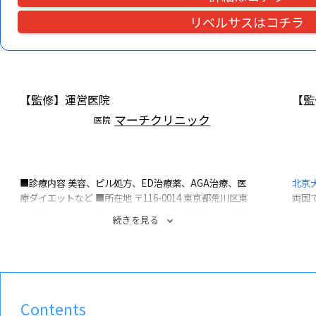
リベルサスはコチラ
【監修】運営医院
【監
マーチクリニック
医院
■診療内容
美容、ピル処方、ED治療薬、AGA治療、医
北京
療ダイエットなど
■所在地
〒116-0014
東京都荒川区東
両国
日暮里5-41-12
日暮里コミュニティビル7F
■診療時間
診
とし
続きを見る
療時間：10:00～19:00 （日祝休診）
ンド
の診
容皮
Contents