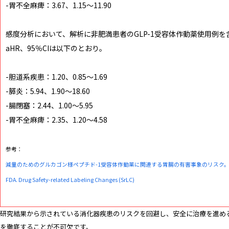
-胃不全麻痺：3.67、1.15～11.90
感度分析において、解析に非肥満患者のGLP-1受容体作動薬使用例
aHR、95％CIは以下のとおり。
-胆道系疾患：1.20、0.85～1.69
-膵炎：5.94、1.90～18.60
-腸閉塞：2.44、1.00～5.95
-胃不全麻痺：2.35、1.20～4.58
参考：
減量のためのグルカゴン様ペプチド-1受容体作動薬に関連する胃腸の有害事象のリスク
FDA. Drug Safety-related Labeling Changes (SrLC)
研究結果から示されている消化器疾患のリスクを回避し、安全に治療を進め
を徹底することが不可欠です。