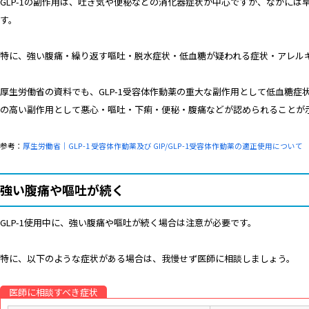
GLP-1の副作用は、吐き気や便秘などの消化器症状が中心ですが、なかに
す。
特に、強い腹痛・繰り返す嘔吐・脱水症状・低血糖が疑われる症状・アレル
厚生労働省の資料でも、GLP-1受容体作動薬の重大な副作用として低血糖
の高い副作用として悪心・嘔吐・下痢・便秘・腹痛などが認められることが
参考：
厚生労働省｜GLP-1 受容体作動薬及び GIP/GLP-1受容体作動薬の適正使用について
強い腹痛や嘔吐が続く
GLP-1使用中に、強い腹痛や嘔吐が続く場合は注意が必要です。
特に、以下のような症状がある場合は、我慢せず医師に相談しましょう。
医師に相談すべき症状