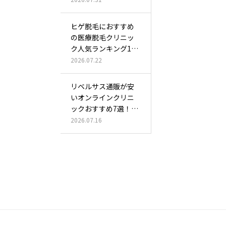
ヒゲ脱毛におすすめ
の医療脱毛クリニッ
ク人気ランキング10
選！料金の…
2026.07.22
リベルサス通販が安
いオンラインクリニ
ックおすすめ7選！オ
ンライン診…
2026.07.16