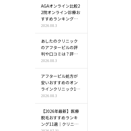
AGAオンライン比較2
2院オンライン診療お
すすめランキング！
薄毛治…
2026.08.3
あしたのクリニック
のアフターピルの評
判や口コミは？評価
は安全？怪し…
2026.08.3
アフターピル処方が
安いおすすめのオン
ラインクリニック12
選！電話な…
2026.08.3
【2026年最新】医療
脱毛おすすめランキ
ング11選｜クリニッ
クはぶ…
2026.07.31