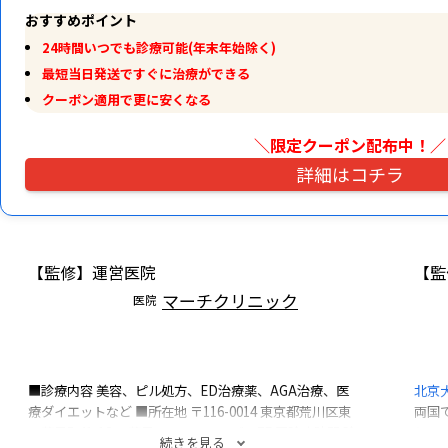
おすすめポイント
24時間いつでも診療可能(年末年始除く)
最短当日発送ですぐに治療ができる
クーポン適用で更に安くなる
＼限定クーポン配布中！
／
詳細はコチラ
【監修】運営医院
【監
マーチクリニック
医院
■診療内容
美容、ピル処方、ED治療薬、AGA治療、医
北京
療ダイエットなど
■所在地
〒116-0014
東京都荒川区東
両国
日暮里5-41-12
日暮里コミュニティビル7F
■診療時間
診
とし
続きを見る