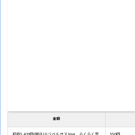
金額
初月5,420円(税込)※リベルサス3mg らくらく定
550円