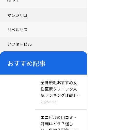
GLP-1
マンジャロ
リベルサス
アフターピル
おすすめ記事
全身脱毛おすすめ女
性医療クリニック人
気ランキング比較11
選！効果が…
2026.08.6
エニピルの口コミ・
評判はどう？怪し
い・偽物？料金・ア