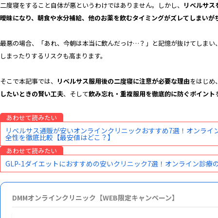
二度寝をすること自体が悪というわけではありません。しかし、
リベルサス
曖昧になり、朝食や水分補給、他のお薬を飲むタイミングがズレてしまいが
最悪の場合、「あれ、今朝は本当に飲んだっけ…？」と記憶が抜けてしまい
しまったりするリスクも高まります。
そこで本記事では、
リベルサス服用後の二度寝に注意が必要な理由
をはじめ
したいときの賢い工夫
、そして
飲み忘れ・重複服用を徹底的に防ぐポイント
あわせて読みたい
リベルサス通販が安いオンラインクリニックおすすめ7選！オンライ
全性を徹底比較【最安値はどこ？】
あわせて読みたい
GLP-1ダイエットにおすすめの安いクリニック7選！オンライン診
DMMオンラインクリニック【WEB限定キャンペーン】