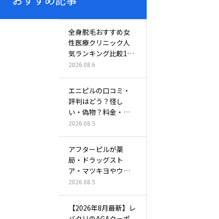
全身脱毛おすすめ女
性医療クリニック人
気ランキング比較11
選！効果が…
2026.08.6
エニピルの口コミ・
評判はどう？怪し
い・偽物？料金・ア
フターピル配送…
2026.08.5
アフターピルが薬
局・ドラッグスト
ア・マツキヨやウエ
ルシア・スギ薬局…
2026.08.5
【2026年8月最新】レ
バクリのAGAクーポ