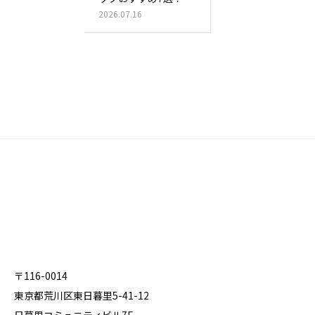
ンライン診…
2026.07.16
〒116-0014
東京都荒川区東日暮里5-41-12
日暮里コミュニティビル7F