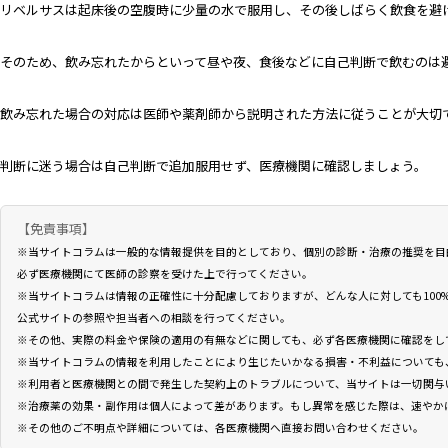
リベルサスは起床後の空腹時に少量の水で服用し、その後しばらく飲食を避
そのため、飲み忘れたからといって昼や夜、食後などに自己判断で飲むのは
飲み忘れた場合の対応は医師や薬剤師から説明された方法に従うことが大切
判断に迷う場合は自己判断で追加服用せず、医療機関に確認しましょう。
【免責事項】
※当サイトコラムは一般的な情報提供を目的としており、個別の診断・治療の推奨を目
必ず医療機関にて医師の診察を受けた上で行ってください。
※当サイトコラムは情報の正確性に十分配慮しておりますが、どんな人に対しても100
公式サイトの参照や担当者への相談を行ってください。
※その他、実際の料金や保険の適用の有無などに関しても、必ず各医療機関に確認をし
※当サイトコラムの情報を利用したことにより生じたいかなる損害・不利益についても
※利用者と医療機関との間で発生した契約上のトラブルについて、当サイトは一切関与
※治療薬の効果・副作用は個人によって差があります。もし異常を感じた際は、速やか
※その他のご不明点や詳細については、各医療機関へ直接お問い合わせください。