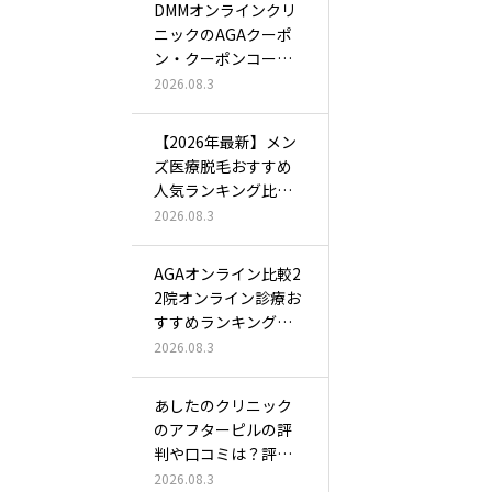
DMMオンラインクリ
ニックのAGAクーポ
ン・クーポンコード
一覧！初…
2026.08.3
【2026年最新】メン
ズ医療脱毛おすすめ
人気ランキング比較1
5選！…
2026.08.3
AGAオンライン比較2
2院オンライン診療お
すすめランキング！
薄毛治…
2026.08.3
あしたのクリニック
のアフターピルの評
判や口コミは？評価
は安全？怪し…
2026.08.3