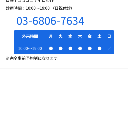
診療時間：10:00～19:00 （日祝休診）
03-6806-7634
外来時間
月
火
水
木
金
土
日
10:00～19:00
●
●
●
●
●
●
／
※完全事前予約制になります