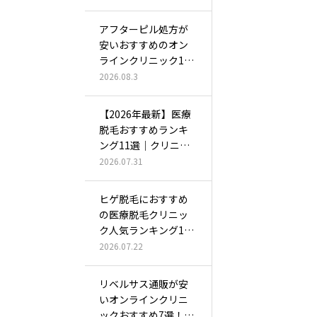
アフターピル処方が
安いおすすめのオン
ラインクリニック12
選！電話な…
2026.08.3
【2026年最新】医療
脱毛おすすめランキ
ング11選｜クリニッ
クはぶ…
2026.07.31
ヒゲ脱毛におすすめ
の医療脱毛クリニッ
ク人気ランキング10
選！料金の…
2026.07.22
リベルサス通販が安
いオンラインクリニ
ックおすすめ7選！オ