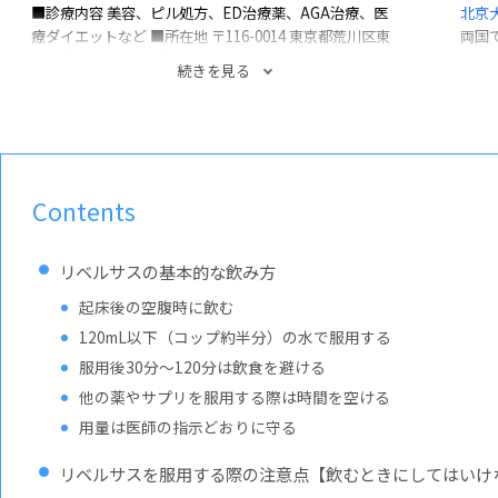
■診療内容
美容、ピル処方、ED治療薬、AGA治療、医
北京
療ダイエットなど
■所在地
〒116-0014
東京都荒川区東
両国
日暮里5-41-12
日暮里コミュニティビル7F
■診療時間
診
とし
続きを見る
療時間：10:00～19:00 （日祝休診）
ンド
の診
容皮
Contents
リベルサスの基本的な飲み方
起床後の空腹時に飲む
120mL以下（コップ約半分）の水で服用する
服用後30分〜120分は飲食を避ける
他の薬やサプリを服用する際は時間を空ける
用量は医師の指示どおりに守る
リベルサスを服用する際の注意点【飲むときにしてはいけ