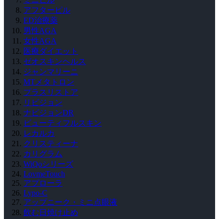
アフターピル
ED治療薬
男性AGA
女性AGA
医療ダイエット
ゼオスキンヘルス
ジャンマリーニ
MTメタトロン
プラスリストア
リビジョン
ナビジョンDR
ビューティフルスキン
レカルカ
クリスティーナ
カリグラム
WiQoシリーズ
LovmeTouch
アプローラ
Lypo-C
アップニーク・ミニ点眼液
飲む日焼け止め