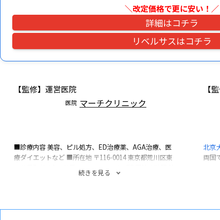
＼改定価格で更に安い！
／
詳細はコチラ
リベルサスはコチラ
【監修】運営医院
【監
マーチクリニック
医院
■診療内容
美容、ピル処方、ED治療薬、AGA治療、医
北京
療ダイエットなど
■所在地
〒116-0014
東京都荒川区東
両国
日暮里5-41-12
日暮里コミュニティビル7F
■診療時間
診
とし
続きを見る
療時間：10:00～19:00 （日祝休診）
ンド
の診
容皮