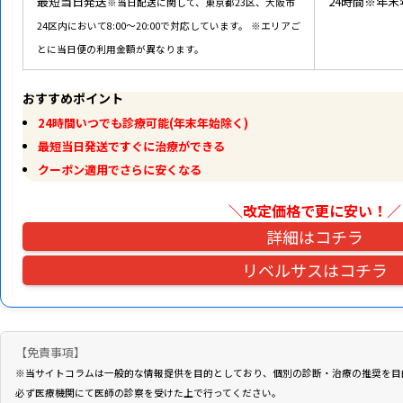
最短当日発送
24時間※年
※当日配送に関して、東京都23区、大阪市
24区内において8:00～20:00で対応しています。
※エリアご
とに当日便の利用金額が異なります。
おすすめポイント
24時間いつでも診療可能(年末年始除く)
最短当日発送ですぐに治療ができる
クーポン適用でさらに安くなる
＼改定価格で更に安い！
／
詳細はコチラ
リベルサスはコチラ
【免責事項】
※当サイトコラムは一般的な情報提供を目的としており、個別の診断・治療の推奨を目
必ず医療機関にて医師の診察を受けた上で行ってください。