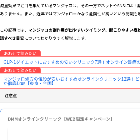
減量効果で注目を集めているマンジャロは、その一方でネットやSNSには「
ありません。また、近年ではマンジャロ＝かなり危険性が高いという認識も
この記事では、
マンジャロの副作用が出やすいタイミング、起こりやすい症
談すべき目安
についてわかりやすく解説します。
あわせて読みたい
GLP-1ダイエットにおすすめの安いクリニック7選！オンライン診
あわせて読みたい
マンジャロ処方の値段が安いおすすめオンラインクリニック12選！
か徹底比較【東京・全国】
注意点
※マンジャロには、下記のような副作用があります
主な副作用：悪心・嘔吐、下痢、便秘、腹痛、めまい、頭痛、腹部不快感など
DMMオンラインクリニック【WEB限定キャンペーン】
重大な副作用：低血糖、急性すい炎、胆のう炎、胆管炎、胆汁うっ滞性黄疸など
※下記のような方は、マンジャロの処方ができない場合があります。詳しくは医師の診療