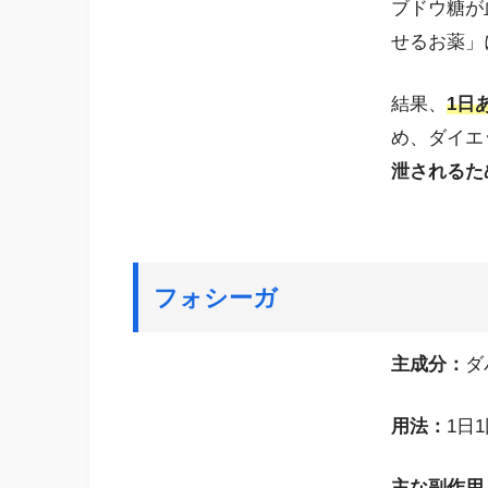
ブドウ糖が
せるお薬」
結果、
1日
め、ダイエ
泄されるた
フォシーガ
主成分：
ダ
用法：
1日
主な副作用