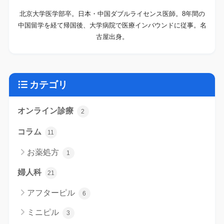
北京大学医学部卒。日本・中国ダブルライセンス医師。8年間の
中国留学を経て帰国後、大学病院で医療インバウンドに従事。名
古屋出身。
カテゴリ
オンライン診療
2
コラム
11
お薬処方
1
婦人科
21
アフターピル
6
ミニピル
3