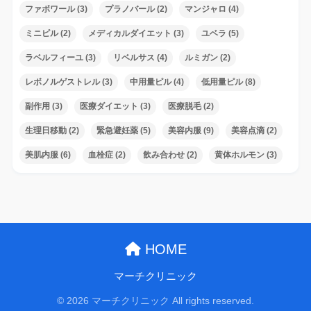
ファボワール
(3)
プラノバール
(2)
マンジャロ
(4)
ミニピル
(2)
メディカルダイエット
(3)
ユベラ
(5)
ラベルフィーユ
(3)
リベルサス
(4)
ルミガン
(2)
レボノルゲストレル
(3)
中用量ピル
(4)
低用量ピル
(8)
副作用
(3)
医療ダイエット
(3)
医療脱毛
(2)
生理日移動
(2)
緊急避妊薬
(5)
美容内服
(9)
美容点滴
(2)
美肌内服
(6)
血栓症
(2)
飲み合わせ
(2)
黄体ホルモン
(3)
HOME
マーチクリニック
© 2026 マーチクリニック All rights reserved.