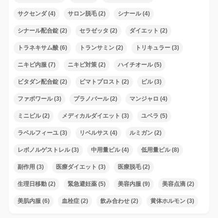
サクセンダ
(4)
サロン脱毛
(2)
シナール
(4)
シナール配合錠
(2)
セラゼッタ
(2)
ダイエット
(2)
トラネキサム酸
(6)
トランサミン
(2)
トリキュラー
(3)
ニキビ内服
(7)
ニキビ対策
(2)
ハイチオール
(5)
ビタダン配合錠
(2)
ビマトプロスト
(2)
ピル
(3)
ファボワール
(3)
プラノバール
(2)
マンジャロ
(4)
ミニピル
(2)
メディカルダイエット
(3)
ユベラ
(5)
ラベルフィーユ
(3)
リベルサス
(4)
ルミガン
(2)
レボノルゲストレル
(3)
中用量ピル
(4)
低用量ピル
(8)
副作用
(3)
医療ダイエット
(3)
医療脱毛
(2)
生理日移動
(2)
緊急避妊薬
(5)
美容内服
(9)
美容点滴
(2)
美肌内服
(6)
血栓症
(2)
飲み合わせ
(2)
黄体ホルモン
(3)