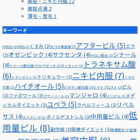
美容・ニキビ内服
12
美容点滴
2
薄毛・育毛
1
キーワード
アフターピル
(5)
くすみ
(3)
エラ
PMDD
(2)
PMS
(2)
まつげ美容液
(2)
オゼンピック
(4)
サクセンダ
(4)
シナール
(3)
サロン脱毛
(2)
トラネキサム酸
(4)
シナール配合錠
(2)
セラゼッタ
(2)
ダイエット
(2)
ニキビ内服
(7)
(6)
トリキュラー
(3)
トランサミン
(2)
ニキビ
ハイチオール
(5)
ピル
対策
(2)
ビタダン配合錠
(2)
ビマトプロスト
(2)
マンジャロ
(4)
(3)
ファボワール
(3)
メデ
プラノバール
(2)
ミニピル
(2)
ユベラ
(5)
リベル
ィカルダイエット
(3)
ラベルフィーユ
(3)
低
サス
(4)
中用量ピル
(4)
レボノルゲストレル
(3)
ルミガン
(2)
用量ピル
(8)
副作用
(3)
医療ダイエット
(3)
医療脱毛
(2)
生理