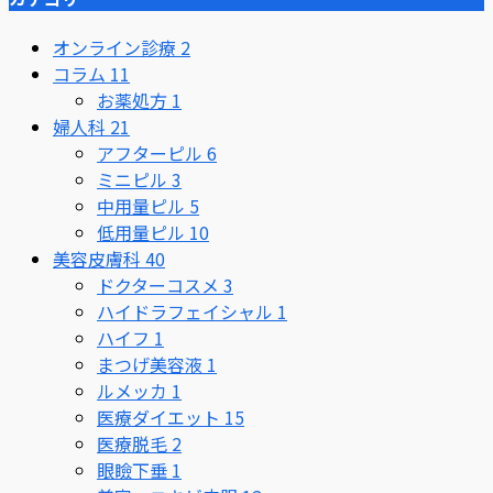
オンライン診療
2
コラム
11
お薬処方
1
婦人科
21
アフターピル
6
ミニピル
3
中用量ピル
5
低用量ピル
10
美容皮膚科
40
ドクターコスメ
3
ハイドラフェイシャル
1
ハイフ
1
まつげ美容液
1
ルメッカ
1
医療ダイエット
15
医療脱毛
2
眼瞼下垂
1